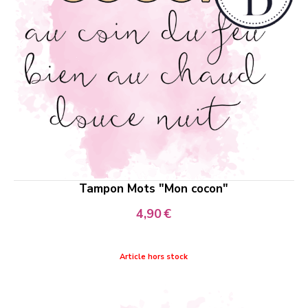
Tampon Mots "Mon cocon"
4,90
€
Article hors stock