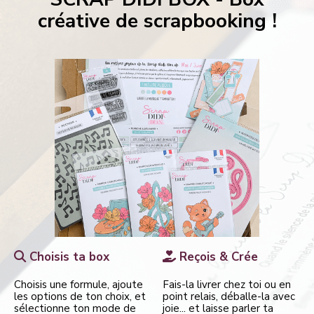
créative de scrapbooking !
Choisis ta box
Reçois & Crée


Choisis une formule, ajoute
Fais-la livrer chez toi ou en
les opti
ons de ton choix, et
point relais, déballe-la avec
sélectionne ton mode de
joie... et laisse parler ta