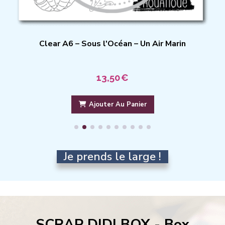
Clear A6 – Prendre le Large – Un Air Marin
13,50
€
Ajouter Au Panier
Je prends le large !
SCRAP DIDI BOX -
Box