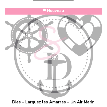
Nouveau
Dies – Larguez les Amarres – Un Air Marin