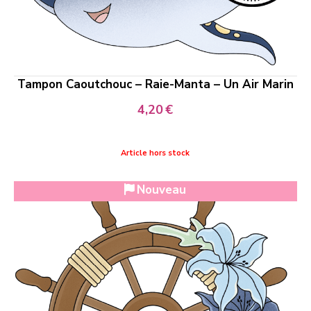
Tampon Caoutchouc – Raie-Manta – Un Air Marin
4,20
€
Article hors stock
Nouveau