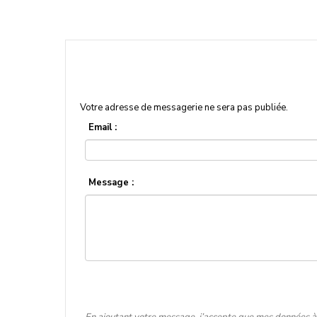
Votre adresse de messagerie ne sera pas publiée.
Email :
Message :
En ajoutant votre message, j’accepte que mes données à 