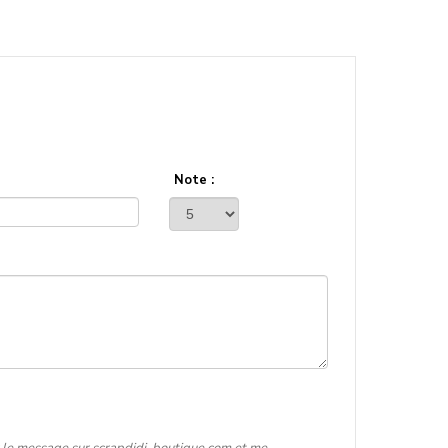
Note :
er le message sur scrapdidi-boutique.com et me