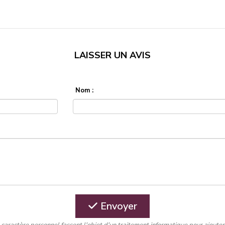
LAISSER UN AVIS
Nom :
Envoyer
caractère personnel fassent l'objet d'un traitement informatique pour ajout