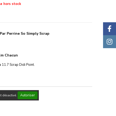
le hors stock
Par Perrine So Simply Scrap
 Cm Chacun
ra
11.7
Scrap Didi Point.
Autoriser
t désactivé.