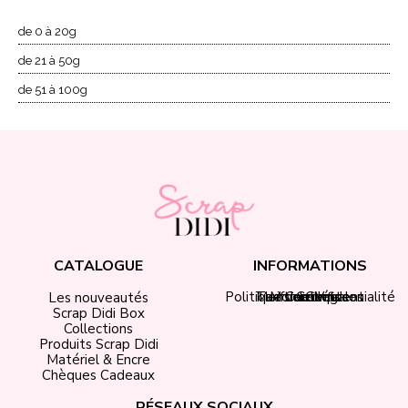
de 0 à 20g
de 21 à 50g
de 51 à 100g
CATALOGUE
INFORMATIONS
Politique de confidentialité
Tarifs de livraison
Mentions légales
Mon compte
Contact
CGV
Les nouveautés
Scrap Didi Box
Collections
Produits Scrap Didi
Matériel & Encre
Chèques Cadeaux
RÉSEAUX SOCIAUX