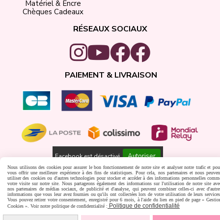
Matériel & Encre
Chèques Cadeaux
RÉSEAUX SOCIAUX
PAIEMENT & LIVRAISON
Autoriser
Facebook est désactivé.
Nous utilisons des cookies pour assurer le bon fonctionnement de notre site et analyser notre trafic et pou
Gestion cookies
Créer un site internet
vous offrir une meilleure expérience à des fins de statistiques. Pour cela, nos partenaires et nous peuven
utiliser des cookies ou d'autres technologies pour stocker et accéder à des informations personnelles comm
votre visite sur notre site. Nous partageons également des informations sur l'utilisation de notre site ave
nos partenaires de médias sociaux, de publicité et d'analyse, qui peuvent combiner celles-ci avec d'autre
informations que vous leur avez fournies ou qu'ils ont collectées lors de votre utilisation de leurs services
Vous pouvez retirer votre consentement, enregistré pour 6 mois, à l'aide du lien en pied de page « Gestio
Politique de confidentialité
Cookies ». Voir notre politique de confidentialité :