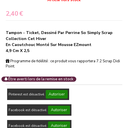
2,40
€
Tampon - Ticket, Dessiné Par Perrine So Simply Scrap
Collection Cet Hiver
En Caoutchouc Monté Sur Mousse EZmount
4,9 Cm X 2,5
Programme de fidélité : ce produit vous rapportera
7.2
Scrap Didi
Point.
Être averti lors de la remise en stock
Autoriser
Pinterest est désactivé.
Autoriser
Facebook est désactivé.
Autoriser
Facebook est désactivé.