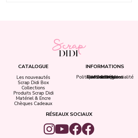
CATALOGUE
INFORMATIONS
Politique de confidentialité
Tarifs de livraison
Mentions légales
Mon compte
Contact
CGV
Les nouveautés
Scrap Didi Box
Collections
Produits Scrap Didi
Matériel & Encre
Chèques Cadeaux
RÉSEAUX SOCIAUX