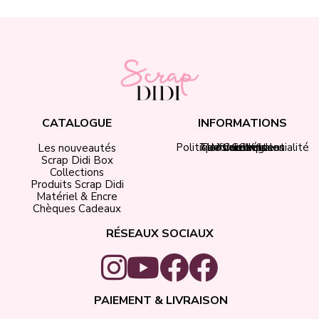
CATALOGUE
INFORMATIONS
Politique de confidentialité
Tarifs de livraison
Mentions légales
Mon compte
Contact
CGV
Les nouveautés
Scrap Didi Box
Collections
Produits Scrap Didi
Matériel & Encre
Chèques Cadeaux
RÉSEAUX SOCIAUX
PAIEMENT & LIVRAISON