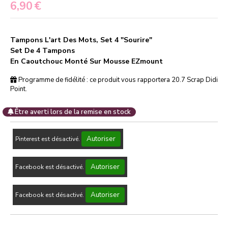
6,90
€
Tampons L'art Des Mots, Set 4 "Sourire"
Set De 4 Tampons
En Caoutchouc Monté Sur Mousse EZmount
Programme de fidélité : ce produit vous rapportera
20.7
Scrap Didi
Point.
Être averti lors de la remise en stock
Autoriser
Pinterest est désactivé.
Autoriser
Facebook est désactivé.
Autoriser
Facebook est désactivé.