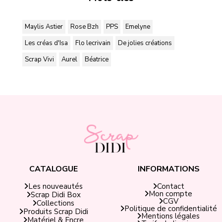
Maylis Astier
Rose Bzh
PPS
Emelyne
Les créas d'Isa
Flo lecrivain
De jolies créations
Scrap Vivi
Aurel
Béatrice
CATALOGUE
INFORMATIONS
Contact
Les nouveautés
Mon compte
Scrap Didi Box
CGV
Collections
Politique de confidentialité
Produits Scrap Didi
Mentions légales
Matériel & Encre