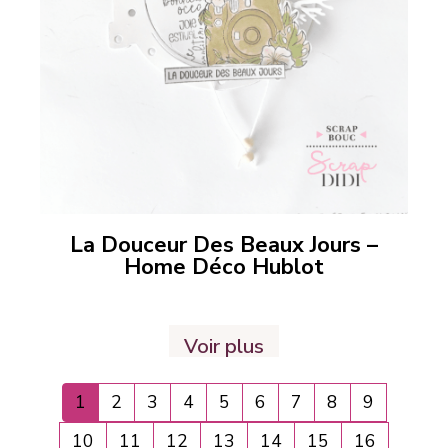
La Douceur Des Beaux Jours –
Home Déco Hublot
Voir plus
1
2
3
4
5
6
7
8
9
10
11
12
13
14
15
16