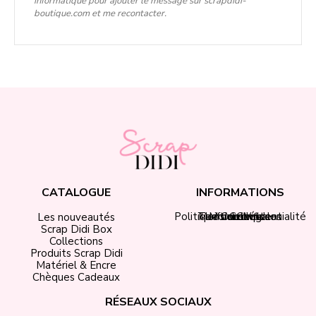
informatique pour ajouter le message sur scrapdidi-
boutique.com et me recontacter.
CATALOGUE
INFORMATIONS
Politique de confidentialité
Tarifs de livraison
Mentions légales
Mon compte
Contact
CGV
Les nouveautés
Scrap Didi Box
Collections
Produits Scrap Didi
Matériel & Encre
Chèques Cadeaux
RÉSEAUX SOCIAUX