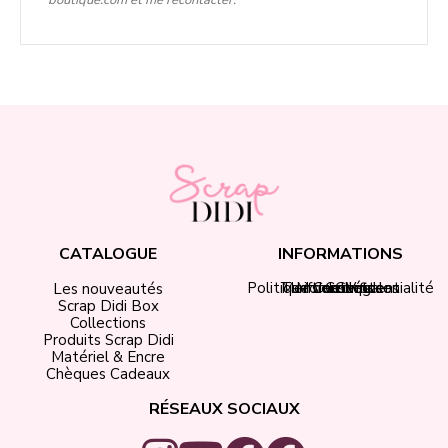
CATALOGUE
INFORMATIONS
Politique de confidentialité
Tarifs de livraison
Mentions légales
Mon compte
Contact
CGV
Les nouveautés
Scrap Didi Box
Collections
Produits Scrap Didi
Matériel & Encre
Chèques Cadeaux
RÉSEAUX SOCIAUX