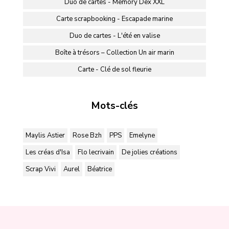
Duo de cartes - Memory Dex XXL
Carte scrapbooking - Escapade marine
Duo de cartes - L'été en valise
Boîte à trésors – Collection Un air marin
Carte - Clé de sol fleurie
Mots-clés
Maylis Astier
Rose Bzh
PPS
Emelyne
Les créas d'Isa
Flo lecrivain
De jolies créations
Scrap Vivi
Aurel
Béatrice