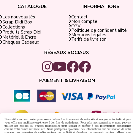
CATALOGUE
INFORMATIONS
Contact
Les nouveautés
Mon compte
Scrap Didi Box
CGV
Collections
Politique de confidentialité
Produits Scrap Didi
Mentions légales
Matériel & Encre
Tarifs de livraison
Chèques Cadeaux
RÉSEAUX SOCIAUX
PAIEMENT & LIVRAISON
Nous utilisons des cookies pour assurer le bon fonctionnement de notre site et analyser notre trafic et pour
vous offrir une meilleure expérience à des fins de statistiques. Pour cela, nos partenaires et nous peuvent
utiliser des cookies ou d'autres technologies pour stocker et accéder à des informations personnelles
Autoriser
Facebook est désactivé.
comme votre visite sur notre site. Nous partageons également des informations sur l'utilisation de notre
site avec nos partenaires de médias sociaux, de publicité et d'analyse, qui peuvent combiner celles-ci avec