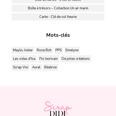
Boîte à trésors – Collection Un air marin
Carte - Clé de sol fleurie
Mots-clés
Maylis Astier
Rose Bzh
PPS
Emelyne
Les créas d'Isa
Flo lecrivain
De jolies créations
Scrap Vivi
Aurel
Béatrice