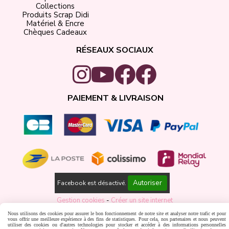
Collections
Produits Scrap Didi
Matériel & Encre
Chèques Cadeaux
RÉSEAUX SOCIAUX
PAIEMENT & LIVRAISON
Autoriser
Facebook est désactivé.
Gestion cookies
Créer un site internet
Nous utilisons des cookies pour assurer le bon fonctionnement de notre site et analyser notre trafic et pour
vous offrir une meilleure expérience à des fins de statistiques. Pour cela, nos partenaires et nous peuvent
utiliser des cookies ou d'autres technologies pour stocker et accéder à des informations personnelles