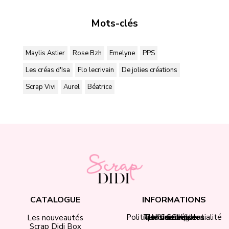
Mots-clés
Maylis Astier
Rose Bzh
Emelyne
PPS
Les créas d'Isa
Flo lecrivain
De jolies créations
Scrap Vivi
Aurel
Béatrice
CATALOGUE
INFORMATIONS
Politique de confidentialité
Tarifs de livraison
Mentions légales
Mon compte
Contact
CGV
Les nouveautés
Scrap Didi Box