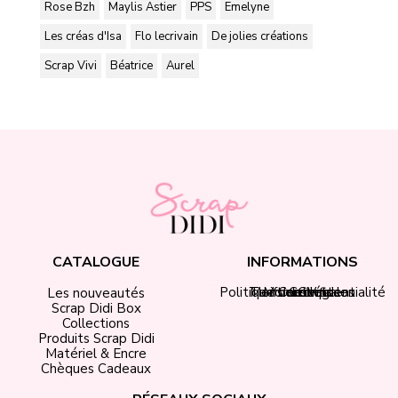
Rose Bzh
Maylis Astier
PPS
Emelyne
Les créas d'Isa
Flo lecrivain
De jolies créations
Scrap Vivi
Béatrice
Aurel
CATALOGUE
INFORMATIONS
Politique de confidentialité
Tarifs de livraison
Mentions légales
Mon compte
Contact
CGV
Les nouveautés
Scrap Didi Box
Collections
Produits Scrap Didi
Matériel & Encre
Chèques Cadeaux