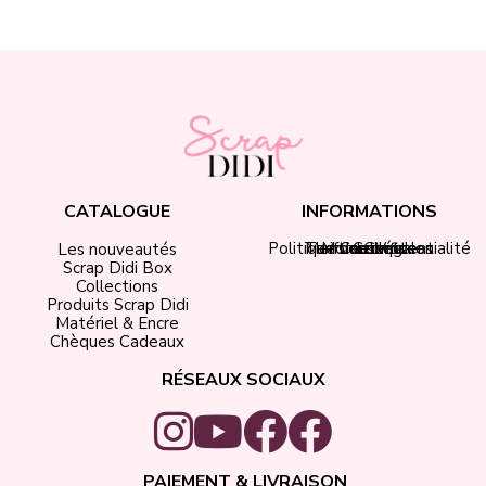
CATALOGUE
INFORMATIONS
Politique de confidentialité
Tarifs de livraison
Mentions légales
Mon compte
Contact
CGV
Les nouveautés
Scrap Didi Box
Collections
Produits Scrap Didi
Matériel & Encre
Chèques Cadeaux
RÉSEAUX SOCIAUX
PAIEMENT & LIVRAISON