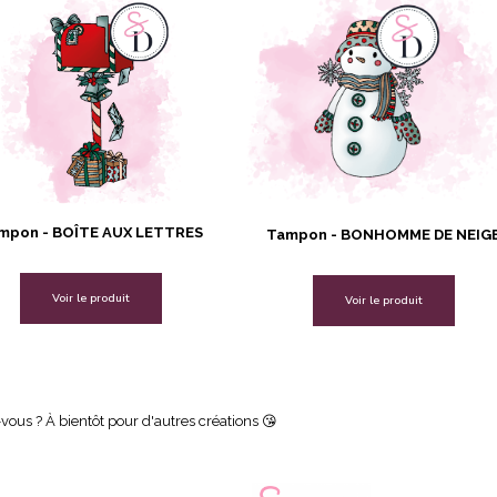
mpon - BOÎTE AUX LETTRES
Tampon - BONHOMME DE NEIG
Voir le produit
Voir le produit
ous ? À bientôt pour d'autres créations 😘