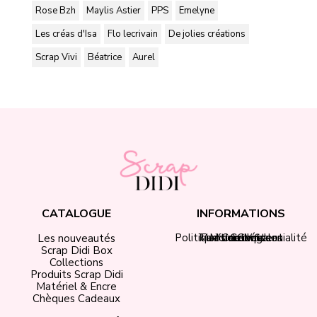
Rose Bzh
Maylis Astier
PPS
Emelyne
Les créas d'Isa
Flo lecrivain
De jolies créations
Scrap Vivi
Béatrice
Aurel
CATALOGUE
INFORMATIONS
Politique de confidentialité
Tarifs de livraison
Mentions légales
Mon compte
Contact
CGV
Les nouveautés
Scrap Didi Box
Collections
Produits Scrap Didi
Matériel & Encre
Chèques Cadeaux