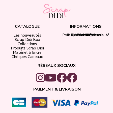
CATALOGUE
INFORMATIONS
Politique de confidentialité
Tarifs de livraison
Mentions légales
Mon compte
Contact
CGV
Les nouveautés
Scrap Didi Box
Collections
Produits Scrap Didi
Matériel & Encre
Chèques Cadeaux
RÉSEAUX SOCIAUX
PAIEMENT & LIVRAISON