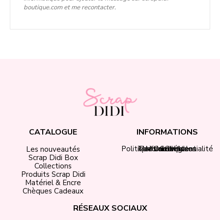
boutique.com et me recontacter.
CATALOGUE
INFORMATIONS
Politique de confidentialité
Tarifs de livraison
Mentions légales
Mon compte
Contact
CGV
Les nouveautés
Scrap Didi Box
Collections
Produits Scrap Didi
Matériel & Encre
Chèques Cadeaux
RÉSEAUX SOCIAUX