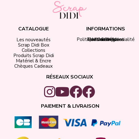
CATALOGUE
INFORMATIONS
Politique de confidentialité
Tarifs de livraison
Mentions légales
Mon compte
Contact
CGV
Les nouveautés
Scrap Didi Box
Collections
Produits Scrap Didi
Matériel & Encre
Chèques Cadeaux
RÉSEAUX SOCIAUX
PAIEMENT & LIVRAISON