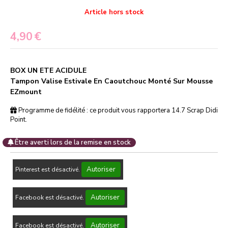
Article hors stock
4,90
€
BOX UN ETE ACIDULE
Tampon Valise Estivale En Caoutchouc Monté Sur Mousse
EZmount
Programme de fidélité : ce produit vous rapportera
14.7
Scrap Didi
Point.
Être averti lors de la remise en stock
Autoriser
Pinterest est désactivé.
Autoriser
Facebook est désactivé.
Autoriser
Facebook est désactivé.