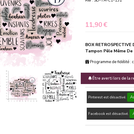
Ref :
SD-TA-C1-132
11,90
€
BOX RETROSPECTIVE D
Tampon Pêle Même De 
Programme de fidélité : 
Être averti lors de la 
Au
Pinterest est désactivé.
Facebook est désactivé.