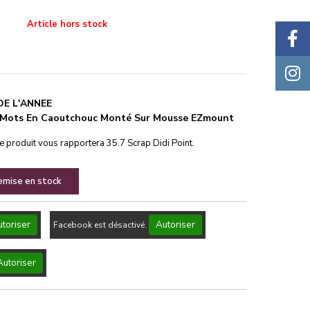
Article hors stock
E L'ANNEE
Mots En Caoutchouc Monté Sur Mousse EZmount
ce produit vous rapportera
35.7
Scrap Didi Point.
remise en stock
toriser
Autoriser
Facebook est désactivé.
Autoriser