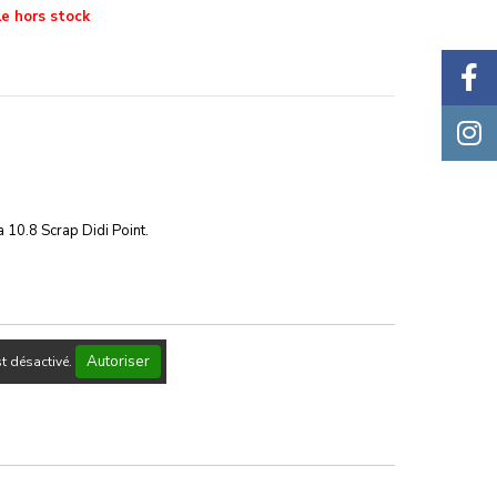
le hors stock
ra
10.8
Scrap Didi Point.
Autoriser
t désactivé.