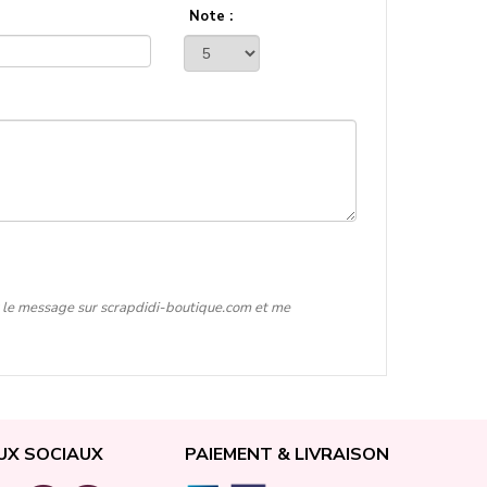
Note :
er le message sur scrapdidi-boutique.com et me
UX SOCIAUX
PAIEMENT & LIVRAISON