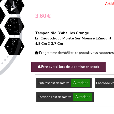
Artic
3,60
€
Tampon Nid D'abeilles Grunge
En Caoutchouc Monté Sur Mousse EZmount
4,8 Cm X 3,7 Cm
Programme de fidélité : ce produit vous rapporte
Être averti lors de la remise en stock
Autoriser
Pinterest est désactivé.
Facebook es
Autoriser
Facebook est désactivé.