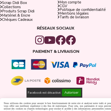
Mon compte
Scrap Didi Box
CGV
Collections
Politique de confidentialité
Produits Scrap Didi
Mentions légales
Matériel & Encre
Tarifs de livraison
Chèques Cadeaux
RÉSEAUX SOCIAUX
PAIEMENT & LIVRAISON
Autoriser
Facebook est désactivé.
Gestion cookies
Créer un site internet
Nous utilisons des cookies pour assurer le bon fonctionnement de notre site et analyser notre trafic et pou
vous offrir une meilleure expérience à des fins de statistiques. Pour cela, nos partenaires et nous peuven
utiliser des cookies ou d'autres technologies pour stocker et accéder à des informations personnelles comm