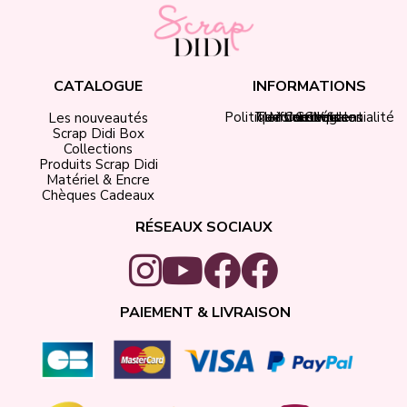
CATALOGUE
INFORMATIONS
Politique de confidentialité
Tarifs de livraison
Mentions légales
Mon compte
Contact
CGV
Les nouveautés
Scrap Didi Box
Collections
Produits Scrap Didi
Matériel & Encre
Chèques Cadeaux
RÉSEAUX SOCIAUX
PAIEMENT & LIVRAISON