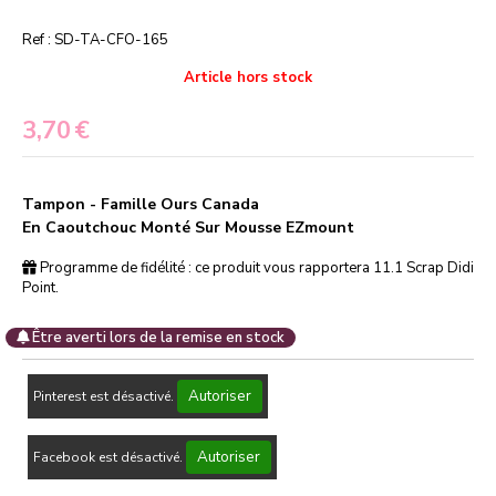
Ref :
SD-TA-CFO-165
Article hors stock
3,70
€
Tampon - Famille Ours Canada
En Caoutchouc Monté Sur Mousse EZmount
Programme de fidélité : ce produit vous rapportera
11.1
Scrap Didi
Point.
Être averti lors de la remise en stock
Autoriser
Pinterest est désactivé.
Autoriser
Facebook est désactivé.