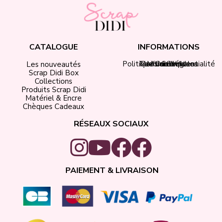
CATALOGUE
INFORMATIONS
Politique de confidentialité
Tarifs de livraison
Mentions légales
Mon compte
Contact
CGV
Les nouveautés
Scrap Didi Box
Collections
Produits Scrap Didi
Matériel & Encre
Chèques Cadeaux
RÉSEAUX SOCIAUX
PAIEMENT & LIVRAISON