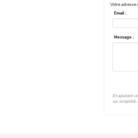
Votre adresse 
Email :
Message :
En ajoutant vo
sur scrapdidi