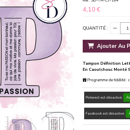
Ref :
SD-TA-C3-164
4,10
€
QUANTITÉ :
Ajouter Au P
Tampon Définition Lett
En Caoutchouc Monté 
Programme de fidélité : 
Au
Pinterest est désactivé.
Facebook est désactivé.