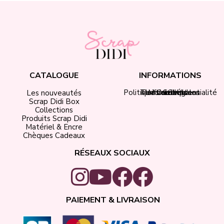
CATALOGUE
INFORMATIONS
Politique de confidentialité
Tarifs de livraison
Mentions légales
Mon compte
Contact
CGV
Les nouveautés
Scrap Didi Box
Collections
Produits Scrap Didi
Matériel & Encre
Chèques Cadeaux
RÉSEAUX SOCIAUX
PAIEMENT & LIVRAISON