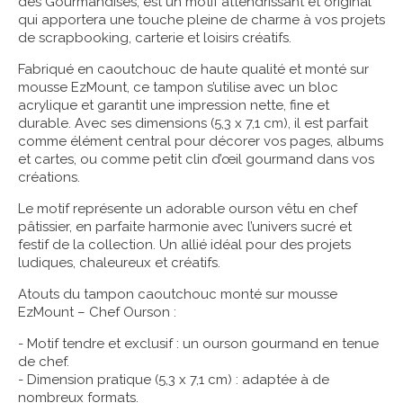
des Gourmandises, est un motif attendrissant et original
qui apportera une touche pleine de charme à vos projets
de scrapbooking, carterie et loisirs créatifs.
Fabriqué en caoutchouc de haute qualité et monté sur
mousse EzMount, ce tampon s’utilise avec un bloc
acrylique et garantit une impression nette, fine et
durable. Avec ses dimensions (5,3 x 7,1 cm), il est parfait
comme élément central pour décorer vos pages, albums
et cartes, ou comme petit clin d’œil gourmand dans vos
créations.
Le motif représente un adorable ourson vêtu en chef
pâtissier, en parfaite harmonie avec l’univers sucré et
festif de la collection. Un allié idéal pour des projets
ludiques, chaleureux et créatifs.
Atouts du tampon caoutchouc monté sur mousse
EzMount – Chef Ourson :
- Motif tendre et exclusif : un ourson gourmand en tenue
de chef.
- Dimension pratique (5,3 x 7,1 cm) : adaptée à de
nombreux formats.