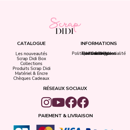
CATALOGUE
INFORMATIONS
Politique de confidentialité
Tarifs de livraison
Mentions légales
Mon compte
Contact
CGV
Les nouveautés
Scrap Didi Box
Collections
Produits Scrap Didi
Matériel & Encre
Chèques Cadeaux
RÉSEAUX SOCIAUX
PAIEMENT & LIVRAISON