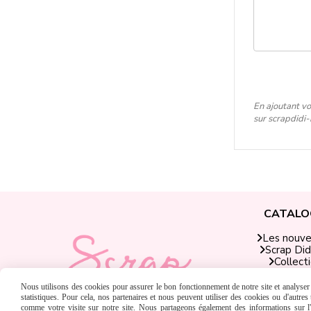
En ajoutant vo
sur scrapdidi
CATALO
Les nouv
Scrap Did
Collect
Produits Sc
Matériel &
Nous utilisons des cookies pour assurer le bon fonctionnement de notre site et analyser n
Chèques C
statistiques. Pour cela, nos partenaires et nous peuvent utiliser des cookies ou d'autre
comme votre visite sur notre site. Nous partageons également des informations sur l'u