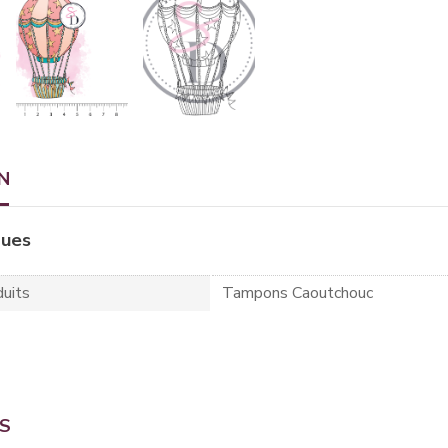
N
ques
uits
Tampons Caoutchouc
TS