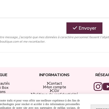
Envoyer
tre message, j’accepte que mes données à caractère personnel fassent l'obje
-boutique.com et me recontacter.
GUE
INFORMATIONS
RÉSEA
Contact
eautés
Mon compte
i Box
CGV
ions
Politique de confidentialité
rap Didi
Mentions légales
 Encre
otre trafic et pour vous offrir une meilleure expérience à des fins de
Tarifs de livraison
adeaux
s technologies pour stocker et accéder à des informations personnelles
tilisation de notre site avec nos partenaires de médias sociaux, de