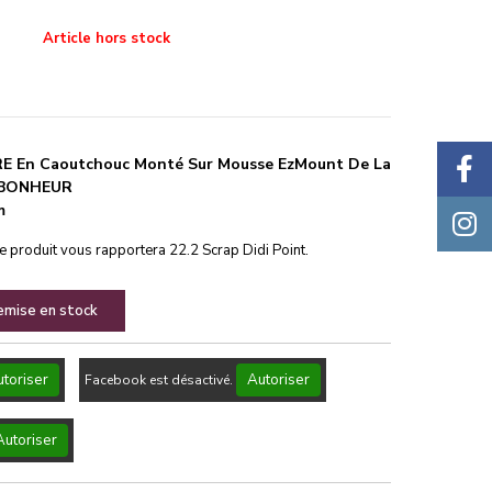
Article hors stock
En Caoutchouc Monté Sur Mousse EzMount De La
E BONHEUR
m
ce produit vous rapportera
22.2
Scrap Didi Point.
remise en stock
toriser
Autoriser
Facebook est désactivé.
Autoriser