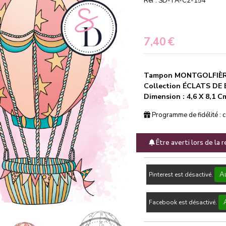
Ref :
SD-TA-C2-154
7,40
€
Tampon MONTGOLFIÈRE 
Collection ÉCLATS D
Dimension : 4,6 X 8,1 C
Programme de fidélité : 
Être averti lors de la 
Au
Pinterest est désactivé.
Facebook est désactivé.