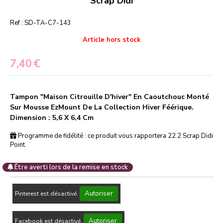
Scrap Didi
Ref :
SD-TA-C7-143
Article hors stock
7,40
€
Tampon "Maison Citrouille D'hiver" En Caoutchouc Monté
Sur Mousse EzMount De La Collection Hiver Féérique.
Dimension : 5,6 X 6,4 Cm
Programme de fidélité : ce produit vous rapportera
22.2
Scrap Didi
Point.
Être averti lors de la remise en stock
Autoriser
Pinterest est désactivé.
Autoriser
Facebook est désactivé.