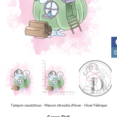
Tampon caoutchouc - Maison citrouille d'hiver - Hiver Féérique