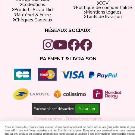
CGV
Collections
Politique de confidentialité
Produits Scrap Didi
Mentions légales
Matériel & Encre
Tarifs de livraison
Chèques Cadeaux
RÉSEAUX SOCIAUX
PAIEMENT & LIVRAISON
Autoriser
Facebook est désactivé.
Gestion cookies
Créer un site internet
Nous utilisons des cookies pour assurer le bon fonctionnement de notre site et analyser notre trafic et pou
vous offrir une meilleure expérience à des fins de statistiques. Pour cela, nos partenaires et nous peuven
utiliser des cookies ou d'autres technologies pour stocker et accéder à des informations personnelles comm