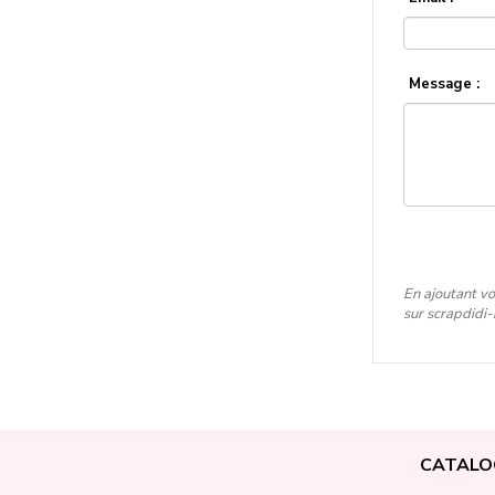
Message :
En ajoutant vo
sur scrapdidi
CATALO