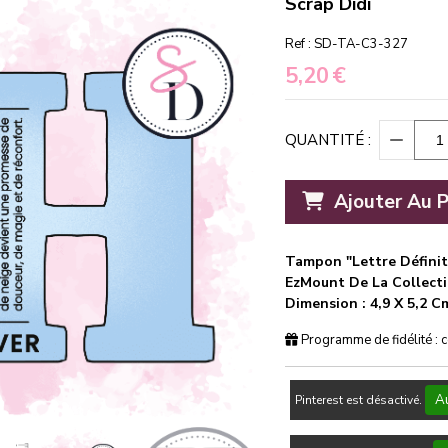
Scrap Didi
Ref :
SD-TA-C3-327
5,20
€
QUANTITÉ :
Ajouter Au P
Tampon "Lettre Défini
EzMount De La Collecti
Dimension : 4,9 X 5,2 C
Programme de fidélité : 
Au
Pinterest est désactivé.