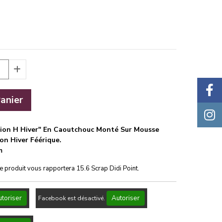
anier
tion H Hiver" En Caoutchouc Monté Sur Mousse
on Hiver Féérique.
m
ce produit vous rapportera
15.6
Scrap Didi Point.
toriser
Autoriser
Facebook est désactivé.