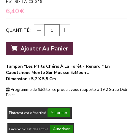
Ref :
SD-TA-C3-319
6,40
€
QUANTITÉ :
Ajouter Au Panier
Tampon "Les P'tits Chéris À La Forêt - Renard " En
Caoutchouc Monté Sur Mousse EzMount.
Dimension : 5,7 X 5,5 Cm
Programme de fidélité : ce produit vous rapportera
19.2
Scrap Didi
Point.
Autoriser
Pinterest est désactivé.
Autoriser
Facebook est désactivé.