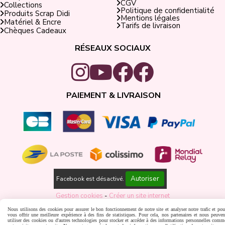
CGV
Collections
Politique de confidentialité
Produits Scrap Didi
Mentions légales
Matériel & Encre
Tarifs de livraison
Chèques Cadeaux
RÉSEAUX SOCIAUX
PAIEMENT & LIVRAISON
Autoriser
Facebook est désactivé.
Gestion cookies
Créer un site internet
Nous utilisons des cookies pour assurer le bon fonctionnement de notre site et analyser notre trafic et pou
vous offrir une meilleure expérience à des fins de statistiques. Pour cela, nos partenaires et nous peuven
utiliser des cookies ou d'autres technologies pour stocker et accéder à des informations personnelles comm