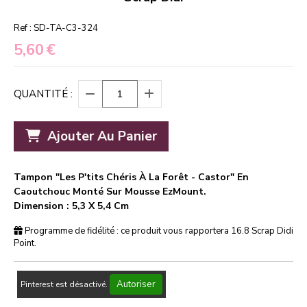
Ref :
SD-TA-C3-324
5,60
€
QUANTITÉ :
Ajouter Au Panier
Tampon "Les P'tits Chéris À La Forêt - Castor" En
Caoutchouc Monté Sur Mousse EzMount.
Dimension : 5,3 X 5,4 Cm
Programme de fidélité : ce produit vous rapportera
16.8
Scrap Didi
Point.
Autoriser
Pinterest est désactivé.