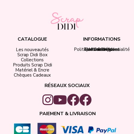
CATALOGUE
INFORMATIONS
Politique de confidentialité
Tarifs de livraison
Mentions légales
Mon compte
Contact
CGV
Les nouveautés
Scrap Didi Box
Collections
Produits Scrap Didi
Matériel & Encre
Chèques Cadeaux
RÉSEAUX SOCIAUX
PAIEMENT & LIVRAISON