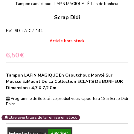
Tampon caoutchouc - LAPIN MAGIQUE - Éclats de bonheur
Scrap Didi
Ref :
SD-TA-C2-144
Article hors stock
6,50
€
Tampon LAPIN MAGIQUE En Caoutchouc Monté Sur
Mousse EzMount De La Collection ÉCLATS DE BONHEUR
Dimension : 4,7 X 7,2 Cm
Programme de fidélité : ce produit vous rapportera
19.5
Scrap Didi
Point.
Être averti lors de la remise en stock
Autoriser
Pinterest est désactivé.