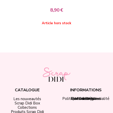
8,90
€
Article hors stock
Ar
CATALOGUE
INFORMATIONS
Politique de confidentialité
Tarifs de livraison
Mentions légales
Mon compte
Contact
CGV
Les nouveautés
Scrap Didi Box
Collections
Produits Scrap Didi