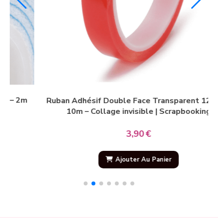
Ruban Adhésif Double Face Transparent 9mm x
mm x
10m – Collage invisible | Scrapbooking
3,40
€
Article hors stock