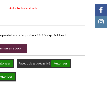
Article hors stock
ce produit vous rapportera
14.7
Scrap Didi Point.
remise en stock
toriser
Autoriser
Facebook est désactivé.
Autoriser