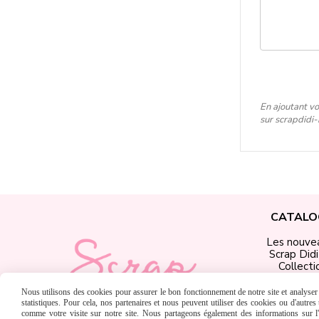
En ajoutant vo
sur scrapdidi
CATALO
Les nouve
Scrap Did
Collecti
Produits Scr
Matériel &
Nous utilisons des cookies pour assurer le bon fonctionnement de notre site et analyser n
Chèques C
statistiques. Pour cela, nos partenaires et nous peuvent utiliser des cookies ou d'autre
comme votre visite sur notre site. Nous partageons également des informations sur l'u