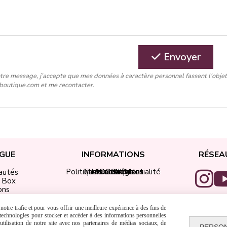
Envoyer
tre message, j’accepte que mes données à caractère personnel fassent l'obje
-boutique.com et me recontacter.
GUE
INFORMATIONS
RÉSEA
Politique de confidentialité
Tarifs de livraison
Mentions légales
Mon compte
Contact
CGV
autés
i Box
ons
ap Didi
 Encre
otre trafic et pour vous offrir une meilleure expérience à des fins de
adeaux
s technologies pour stocker et accéder à des informations personnelles
tilisation de notre site avec nos partenaires de médias sociaux, de
PERSO