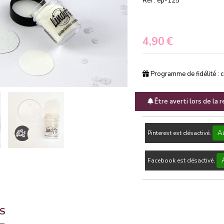
Ref :
ep-125
4,90
€
Programme de fidélité : 
Être averti lors de la 
Au
Pinterest est désactivé.
Facebook est désactivé.
TS