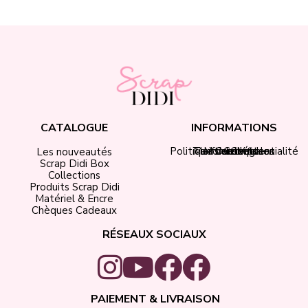
CATALOGUE
INFORMATIONS
Politique de confidentialité
Tarifs de livraison
Mentions légales
Mon compte
Contact
CGV
Les nouveautés
Scrap Didi Box
Collections
Produits Scrap Didi
Matériel & Encre
Chèques Cadeaux
RÉSEAUX SOCIAUX
PAIEMENT & LIVRAISON