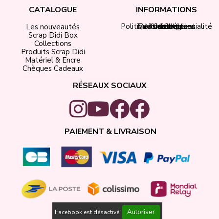
CATALOGUE
INFORMATIONS
Politique de confidentialité
Tarifs de livraison
Mentions légales
Mon compte
Contact
CGV
Les nouveautés
Scrap Didi Box
Collections
Produits Scrap Didi
Matériel & Encre
Chèques Cadeaux
RÉSEAUX SOCIAUX
PAIEMENT & LIVRAISON
Autoriser
Facebook est désactivé.