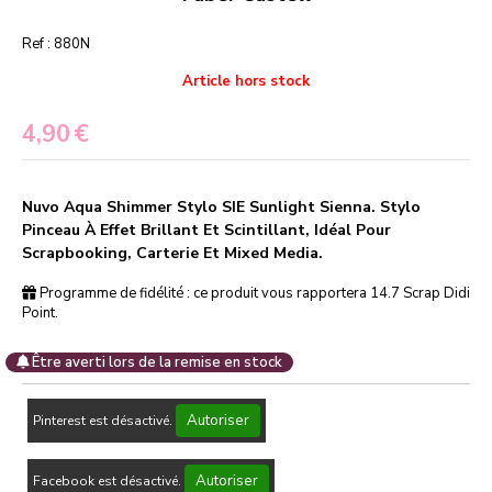
Ref :
880N
Article hors stock
4,90
€
Nuvo Aqua Shimmer Stylo SIE Sunlight Sienna. Stylo
Pinceau À Effet Brillant Et Scintillant, Idéal Pour
Scrapbooking, Carterie Et Mixed Media.
Programme de fidélité : ce produit vous rapportera
14.7
Scrap Didi
Point.
Être averti lors de la remise en stock
Autoriser
Pinterest est désactivé.
Autoriser
Facebook est désactivé.