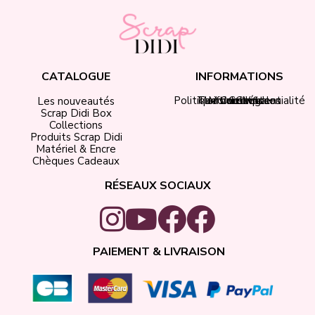
CATALOGUE
INFORMATIONS
Politique de confidentialité
Tarifs de livraison
Mentions légales
Mon compte
Contact
CGV
Les nouveautés
Scrap Didi Box
Collections
Produits Scrap Didi
Matériel & Encre
Chèques Cadeaux
RÉSEAUX SOCIAUX
PAIEMENT & LIVRAISON