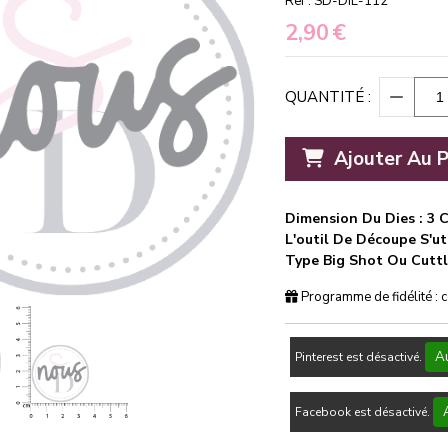
Ref :
SD-DIE-112
2,90
€
QUANTITÉ :
Ajouter Au P
Dimension Du Dies : 3 
L'outil De Découpe S'u
Type Big Shot Ou Cuttl
Programme de fidélité : 
Au
Pinterest est désactivé.
Facebook est désactivé.