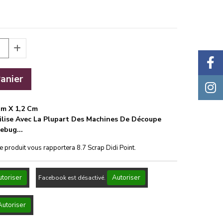
anier
Cm X 1,2 Cm
tilise Avec La Plupart Des Machines De Découpe
ebug...
ce produit vous rapportera
8.7
Scrap Didi Point.
toriser
Autoriser
Facebook est désactivé.
Autoriser