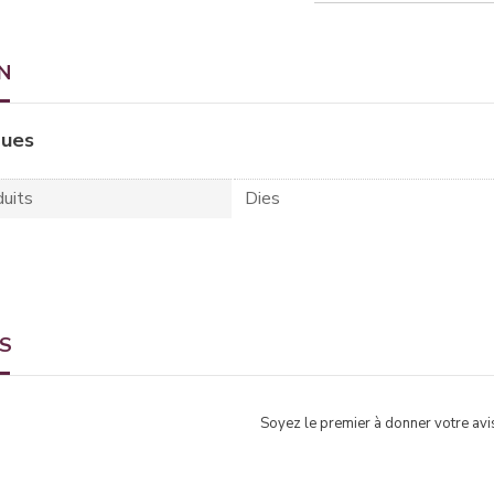
N
ques
uits
Dies
TS
Soyez le premier à donner votre avis