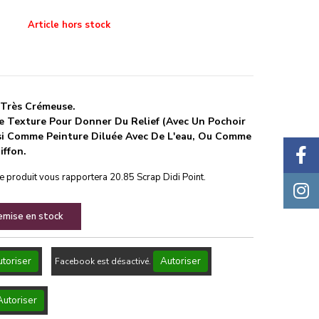
Article hors stock
 Très Crémeuse.
e Texture Pour Donner Du Relief (avec Un Pochoir
si Comme Peinture Diluée Avec De L'eau, Ou Comme
iffon.
ce produit vous rapportera
20.85
Scrap Didi Point.
remise en stock
toriser
Autoriser
Facebook est désactivé.
Autoriser