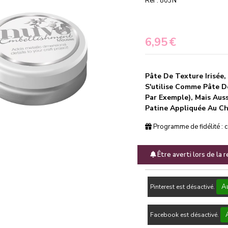
Ref :
803N
6,95
€
Pâte De Texture Irisée,
S'utilise Comme Pâte D
Par Exemple), Mais Aus
Patine Appliquée Au Ch
Programme de fidélité : 
Être averti lors de la 
Au
Pinterest est désactivé.
Facebook est désactivé.