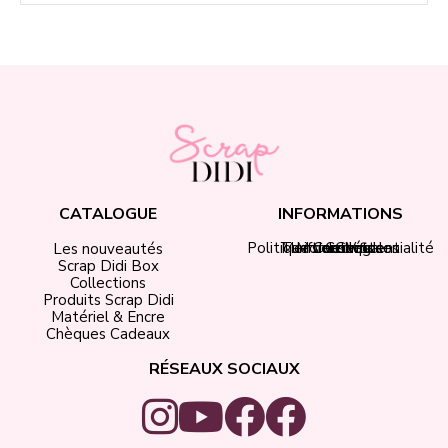
CATALOGUE
INFORMATIONS
Politique de confidentialité
Tarifs de livraison
Mentions légales
Mon compte
Contact
CGV
Les nouveautés
Scrap Didi Box
Collections
Produits Scrap Didi
Matériel & Encre
Chèques Cadeaux
RÉSEAUX SOCIAUX