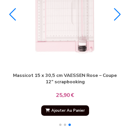
Mini Massicot 6,5 x 15,3 cm Rose - scrapbooking
M
compacte
8,90
€
Ajouter Au Panier