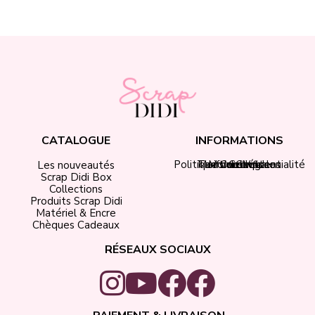
CATALOGUE
INFORMATIONS
Politique de confidentialité
Tarifs de livraison
Mentions légales
Mon compte
Contact
CGV
Les nouveautés
Scrap Didi Box
Collections
Produits Scrap Didi
Matériel & Encre
Chèques Cadeaux
RÉSEAUX SOCIAUX