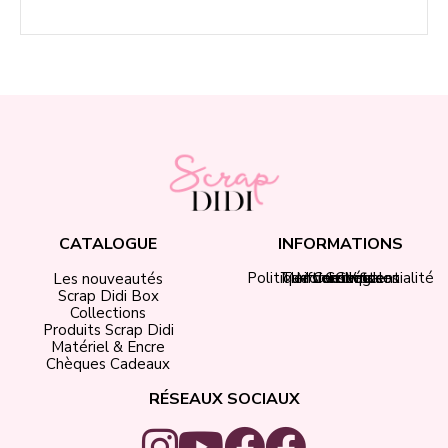
CATALOGUE
INFORMATIONS
Politique de confidentialité
Tarifs de livraison
Mentions légales
Mon compte
Contact
CGV
Les nouveautés
Scrap Didi Box
Collections
Produits Scrap Didi
Matériel & Encre
Chèques Cadeaux
RÉSEAUX SOCIAUX