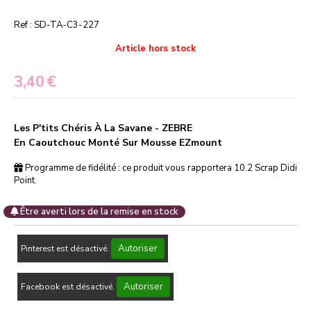
Ref :
SD-TA-C3-227
Article hors stock
3,40
€
Les P'tits Chéris À La Savane - ZEBRE
En Caoutchouc Monté Sur Mousse EZmount
Programme de fidélité : ce produit vous rapportera
10.2
Scrap Didi
Point.
Être averti lors de la remise en stock
Autoriser
Pinterest est désactivé.
Autoriser
Facebook est désactivé.